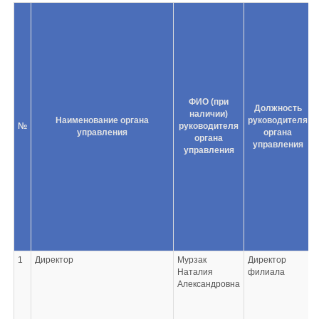
ФИО (при
Должность
наличии)
Наименование органа
руководителя
№
руководителя
управления
органа
органа
управления
управления
1
Директор
Мурзак
Директор
Наталия
филиала
о
Александровна