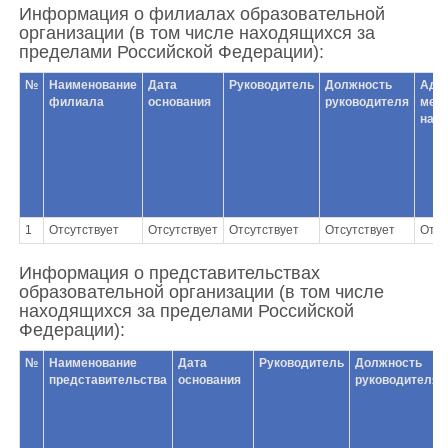
Информация о филиалах образовательной
организации (в том числе находящихся за
пределами Российской Федерации):
№
Наименование
Дата
Руководитель
Должность
Адр
филиала
основания
руководителя
мес
нах
1
Отсутствует
Отсутствует
Отсутствует
Отсутствует
Отсу
Информация о представительствах
образовательной организации (в том числе
находящихся за пределами Российской
Федерации):
№
Наименование
Дата
Руководитель
Должность
представительства
основания
руководителя