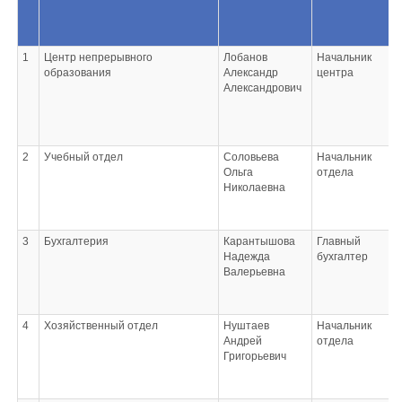
1
Центр непрерывного
Лобанов
Начальник
образования
Александр
центра
Александрович
2
Учебный отдел
Соловьева
Начальник
Ольга
отдела
Николаевна
3
Бухгалтерия
Карантышова
Главный
Надежда
бухгалтер
Валерьевна
4
Хозяйственный отдел
Нуштаев
Начальник
Андрей
отдела
Григорьевич