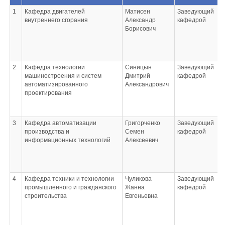
1
Кафедра двигателей
Матисен
Заведующий
внутреннего сгорания
Александр
кафедрой
Борисович
2
Кафедра технологии
Синицын
Заведующий
машиностроения и систем
Дмитрий
кафедрой
автоматизированного
Александрович
проектирования
3
Кафедра автоматизации
Григорченко
Заведующий
производства и
Семен
кафедрой
информационных технологий
Алексеевич
4
Кафедра техники и технологии
Чуликова
Заведующий
промышленного и гражданского
Жанна
кафедрой
строительства
Евгеньевна