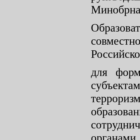
Минобрна
Образова
совместн
Российско
для форм
субъекта
террориз
образова
сотрудни
органами