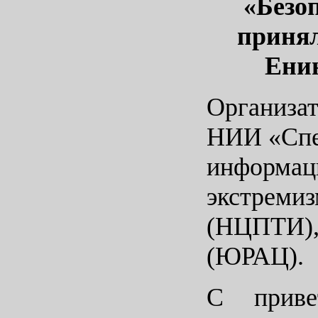
«Безоп
принял
Енин
Организа
НИИ «Спе
информаци
экстремиз
(НЦПТИ),
(ЮРАЦ).
С приве