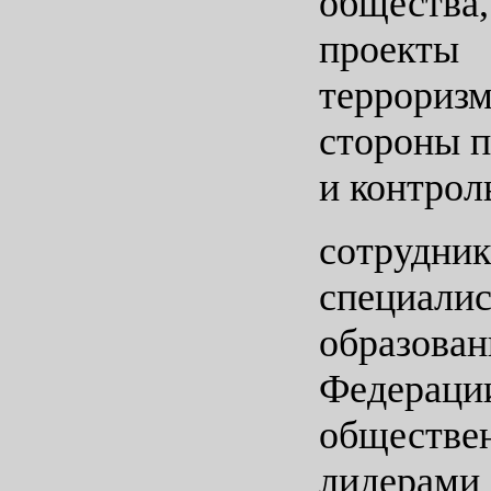
общества
проекты
террориз
стороны 
и контрол
сотрудник
специали
образован
Федераци
обществ
лидерами 