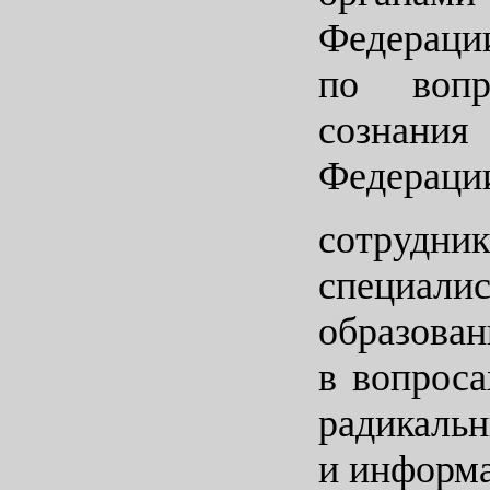
Федераци
по вопр
сознани
Федераци
сотрудник
специали
образова
в вопроса
радикаль
и информа