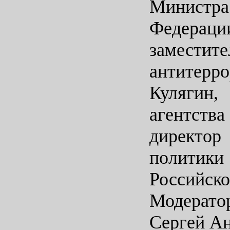
Министра
Федерац
заместит
антитерр
Кулягин
агентства
директор
политики
Российс
Модерато
Сергей А