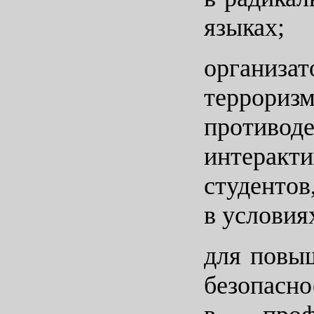
языках;
организат
террори
противод
интерак
студентов
в условия
для повы
безопасно