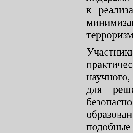
к реализ
минимиза
терроризм
Участник
практиче
научного
для реш
безопасн
образов
подобные