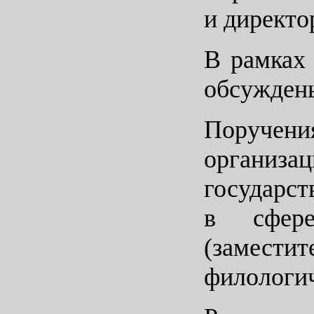
и директ
В рамках
обсужден
Поручен
организа
государс
в сфере
(замес
филологич