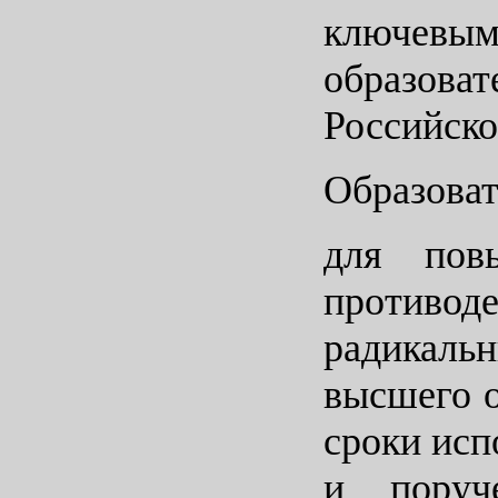
ключевым
образова
Российско
Образоват
для пов
противо
радикаль
высшего о
сроки исп
и поруч