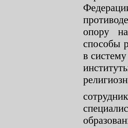
Федерац
противод
опору н
способы р
в систему
институт
религиозн
сотрудник
специали
образован