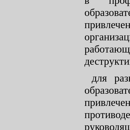
в профе
образова
привлече
организа
работаю
деструкти
для разв
образова
привлече
противод
руководя