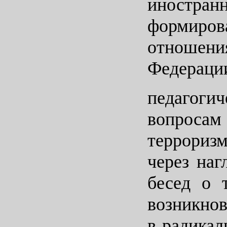
иностр
формирова
отношени
Федераци
педагоги
вопросам
террориз
через наг
бесед о 
возникнов
в радикал