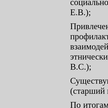
социальн
Е.В.);
Привлеч
профилак
взаимод
этничес
В.С.);
Существ
(старший 
По итога