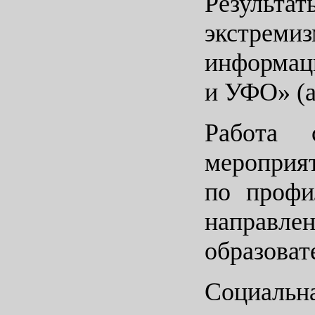
Результа
экстрем
информаци
и УФО» (
Работа 
мероприя
по профи
направл
образоват
Социаль