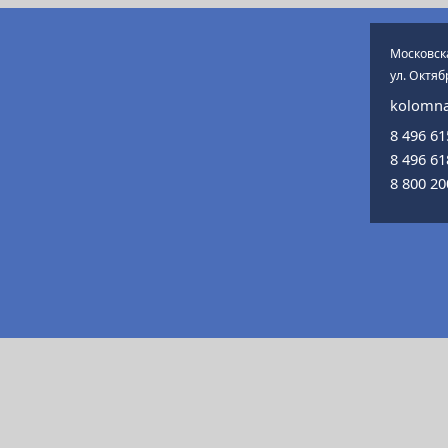
Московска
ул. Октяб
kolomna
8 496 6
8 496 6
8 800 2