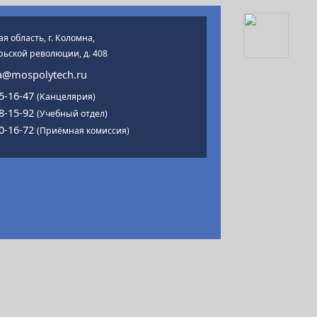
я область, г. Коломна,
рьской революции, д. 408
@mospolytech.ru
15-16-47
(Канцелярия)
18-15-92
(Учебный отдел)
00-16-72
(Приёмная комиссия)