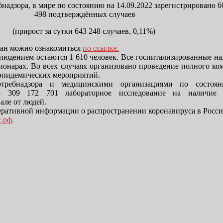
адзора, в мире по состоянию на 14.09.2022 зарегистрировано 6
498 подтверждённых случаев
(прирост за сутки 643 248 случаев, 0,11%)
ран можно ознакомиться
по ссылке.
юдением остаются 1 610 человек. Все госпитализированные на
онарах. Во всех случаях организовано проведение полного ко
эпидемических мероприятий.
отребнадзора и медицинскими организациями по состоя
но 309 172 701 лабораторное исследование на наличие 
але от людей.
еративной информации о распространении коронавируса в Росс
с.рф
.