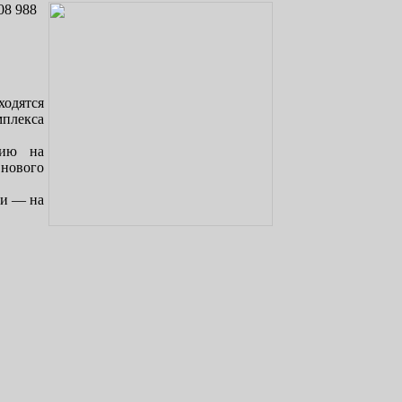
08 988
ходятся
мплекса
нию на
нового
ии — на