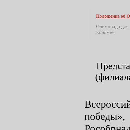
Положение об
Олимпиада для 
Коломне
Предста
(филиал
Всеросси
побед
Рособрнад