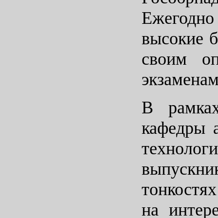
Ежегодн
высокие б
своим о
экзаменам
В рамках
кафедры 
технолог
выпускни
тонкостя
на интер