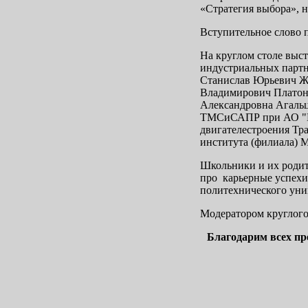
«Стратегия выбора», 
Вступительное слово 
На круглом столе выс
индустриальных партн
Станислав Юрьевич Же
Владимирович Платоно
Александровна Агальц
ТМСиСАПР при АО "НП
двигателестроения Тр
института (филиала) 
Школьники и их родит
про карьерные успехи
политехнического уни
Модератором круглог
Благодарим всех пр