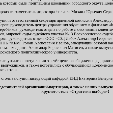
на который были приглашены школьники городского округа Коло
произнес заместитель директора филиала Михаил Юрьевич Серг
тупили ответственный секретарь приемной комиссии Александр
еров: руководитель центра управления обучением в филиалах
ребёнков, руководитель отдела по работе с ключевыми клиент
в, мировой судья судебного участка №13 Воскресенского судеб
ова, руководитель отдела ООО «СЗД Лабс» Александр Георгиев
К "КБМ" Роман Алексеевич Иванов, заведующий базовой ка
ансмашхолдинга Александр Борисович Матисен, а также выпуск
Московского политехнического университета.
ели узнали о поступлении за счёт целевого бюджета предприяти
 выпускников, а также встретились с обучающимися Коломенско
верситета.
о стола выступил заведующий кафедрой ЕНД Екатерина Валерие
едставителей организаций-партнеров, а также наших выпускн
круглого столе «Стратегия выбора»!