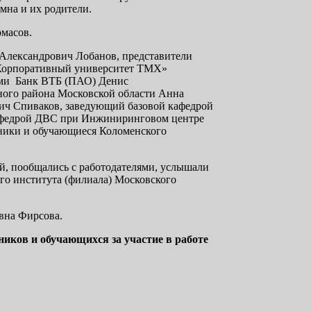
мна и их родители.
омасов.
 Александрович Лобанов, представители
 «Корпоративный университет ТМХ»
ами Банк ВТБ (ПАО) Денис
ного района Московской области Анна
ич Спиваков, заведующий базовой кафедрой
федрой ДВС при Инжиниринговом центре
ники и обучающиеся Коломенского
й, пообщались с работодателями, услышали
го института (филиала) Московского
вна Фирсова.
иков и обучающихся за участие в работе