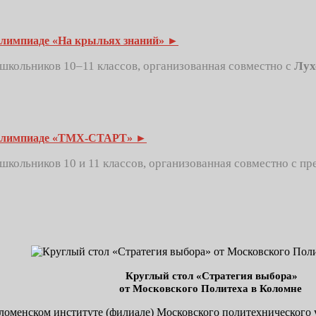
Олимпиаде «На крыльях знаний» ►
школьников 10–11 классов, организованная совместно с
Лух
 Олимпиаде «ТМХ‑СТАРТ» ►
школьников 10 и 11 классов, организованная совместно с п
Круглый стол «Стратегия выбора»
от Московского Политеха в Коломне
оломенском институте (филиале) Московского политехнического 