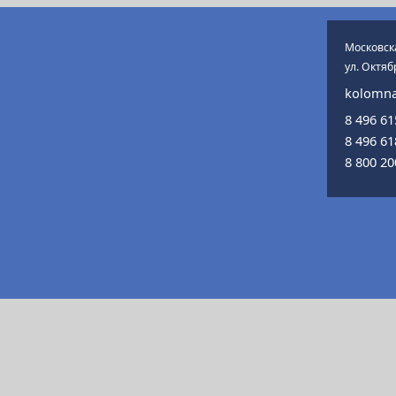
Московска
ул. Октяб
kolomna
8 496 6
8 496 6
8 800 2