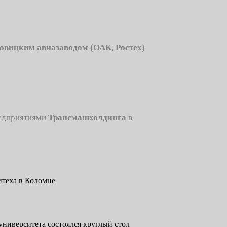
овицким авиазаводом (ОАК, Ростех)
редприятиями
Трансмашхолдинга
в
университета состоялся круглый стол