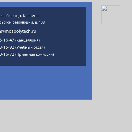
я область, г. Коломна,
рьской революции, д. 408
@mospolytech.ru
15-16-47
(Канцелярия)
18-15-92
(Учебный отдел)
00-16-72
(Приёмная комиссия)