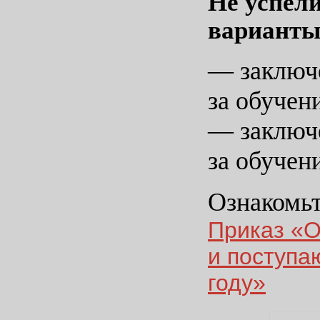
Не успели
варианты,
— заключе
за обучен
— заключе
за обучен
Ознакомь
Приказ «О
и поступа
году»