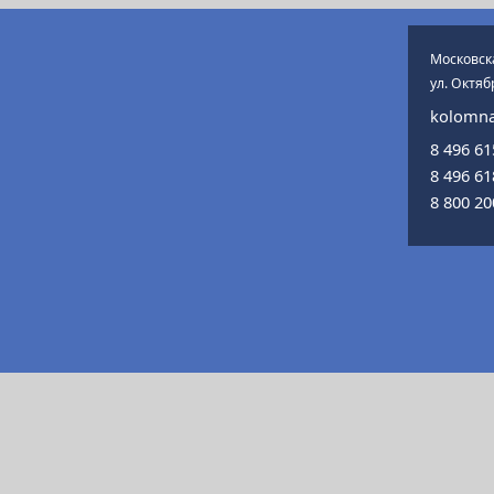
Московска
ул. Октяб
kolomna
8 496 6
8 496 6
8 800 2