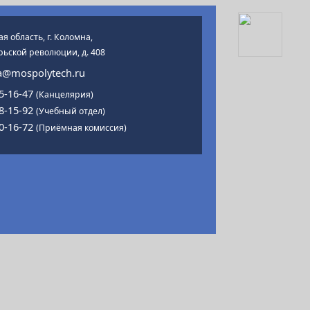
я область, г. Коломна,
рьской революции, д. 408
@mospolytech.ru
15-16-47
(Канцелярия)
18-15-92
(Учебный отдел)
00-16-72
(Приёмная комиссия)