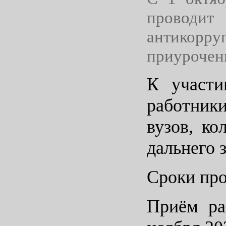
проводи
антикорру
приурочен
К участи
работник
вузов, к
дальнего 
Сроки про
Приём ра