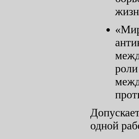
жизн
«Мир
анти
межд
роли
межд
прот
Допускае
одной раб