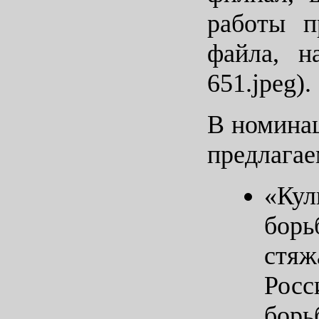
работы п
файла, н
651.jpeg).
В номинац
предлагае
«Кул
бор
стяж
Росс
борь