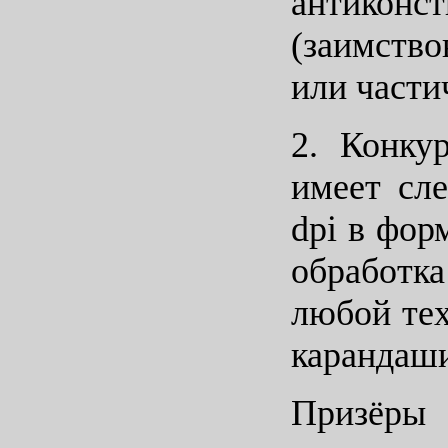
антиконс
(заимство
или части
2. Конку
имеет сл
dpi в фор
обработк
любой тех
карандаши,
Призёры